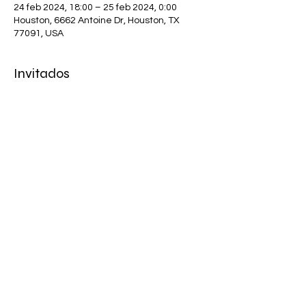
24 feb 2024, 18:00 – 25 feb 2024, 0:00
Houston, 6662 Antoine Dr, Houston, TX
77091, USA
Invitados
+4 otros invitados
Compartir este evento
​​Call us:
832-348-7753